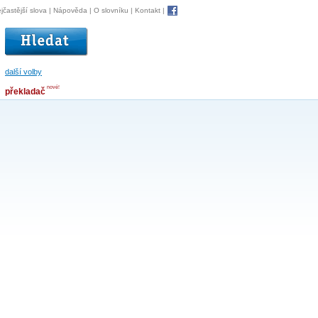
jčastější slova
|
Nápověda
|
O slovníku
|
Kontakt
|
další volby
nové!
překladač