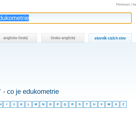
Překladač
|
Ne
anglicko-český
česko-anglický
slovník cizích slov
v
- co je edukometrie
H
I
J
K
L
M
N
O
P
Q
R
S
T
U
V
W
X
Z