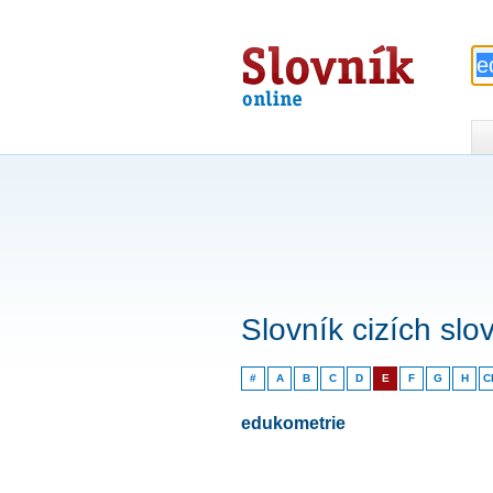
Slovník
online
Slovník cizích slo
#
A
B
C
D
E
F
G
H
C
edukometrie