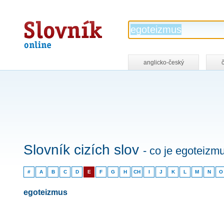
Slovník
online
anglicko-český
Slovník cizích slov
- co je egoteizm
#
A
B
C
D
E
F
G
H
CH
I
J
K
L
M
N
O
egoteizmus