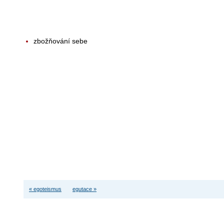
zbožňování sebe
« egoteismus
egutace »