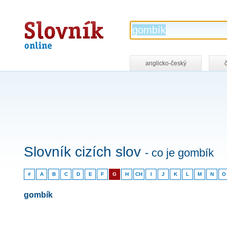
Slovník
online
anglicko-český
Slovník cizích slov
- co je gombík
#
A
B
C
D
E
F
G
H
CH
I
J
K
L
M
N
O
gombík