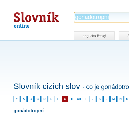
Slovník
online
anglicko-český
Slovník cizích slov
- co je gonádotr
#
A
B
C
D
E
F
G
H
CH
I
J
K
L
M
N
O
gonádotropní