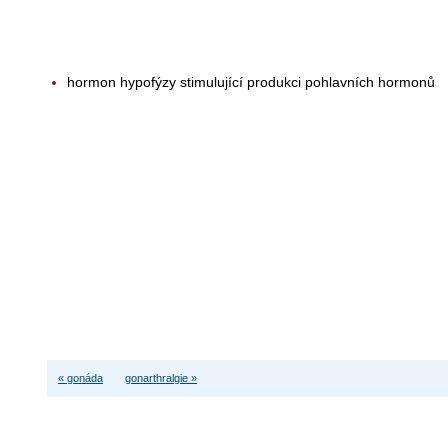
hormon hypofýzy stimulující produkci pohlavních hormonů
« gonáda
gonarthralgie »