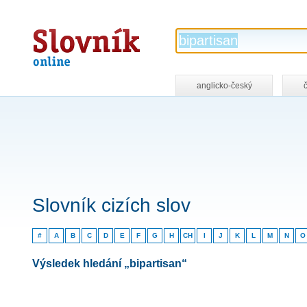
Slovník
online
anglicko-český
Slovník cizích slov
#
A
B
C
D
E
F
G
H
CH
I
J
K
L
M
N
O
Výsledek hledání „bipartisan“