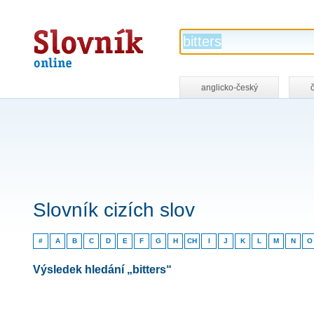
Slovník
online
anglicko-český
Slovník cizích slov
#
A
B
C
D
E
F
G
H
CH
I
J
K
L
M
N
O
Výsledek hledání „bitters“