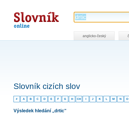
Slovník
online
anglicko-český
Slovník cizích slov
#
A
B
C
D
E
F
G
H
CH
I
J
K
L
M
N
O
Výsledek hledání „drtic“