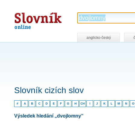
Slovník
online
anglicko-český
Slovník cizích slov
#
A
B
C
D
E
F
G
H
CH
I
J
K
L
M
N
O
Výsledek hledání „dvojlomny“