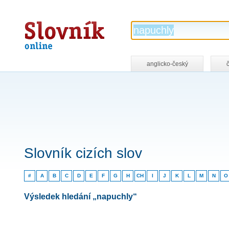
Slovník
online
anglicko-český
Slovník cizích slov
#
A
B
C
D
E
F
G
H
CH
I
J
K
L
M
N
O
Výsledek hledání „napuchly“