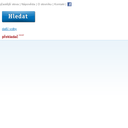
jčastější slova
|
Nápověda
|
O slovníku
|
Kontakt
|
další volby
nové!
překladač