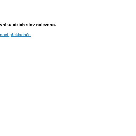
níku cizích slov nalezeno.
mocí překladače