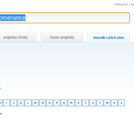
Překladač
|
Ne
anglicko-český
česko-anglický
slovník cizích slov
v
H
I
J
K
L
M
N
O
P
Q
R
S
T
U
V
W
X
Z
“