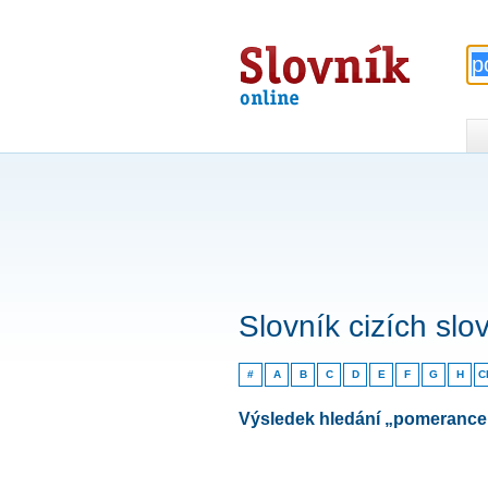
Slovník
online
Slovník cizích slo
#
A
B
C
D
E
F
G
H
C
Výsledek hledání „pomerance