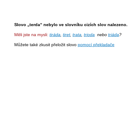
Slovo „terda“ nebylo ve slovníku cizích slov nalezeno.
Měli jste na mysli:
tiráda
,
tiret
,
trata
,
trioda
nebo
triáda
?
Můžete také zkusit přeložit slovo
pomocí překladače