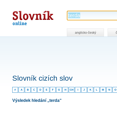
Slovník
online
anglicko-český
Slovník cizích slov
#
A
B
C
D
E
F
G
H
CH
I
J
K
L
M
N
O
Výsledek hledání „terda“