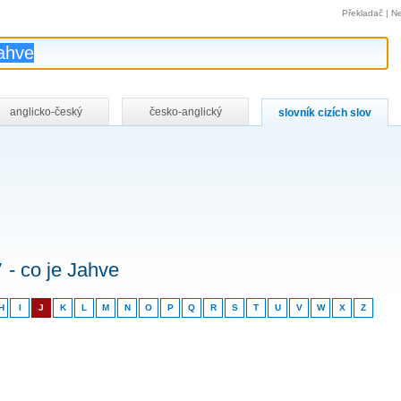
Překladač
|
Ne
anglicko-český
česko-anglický
slovník cizích slov
v
- co je Jahve
H
I
J
K
L
M
N
O
P
Q
R
S
T
U
V
W
X
Z