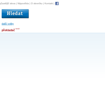
jčastější slova
|
Nápověda
|
O slovníku
|
Kontakt
|
další volby
nové!
překladač