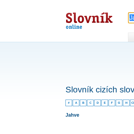
Slovník
online
Slovník cizích slo
#
A
B
C
D
E
F
G
H
C
Jahve