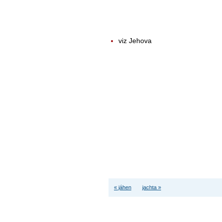
viz Jehova
« jáhen
jachta »