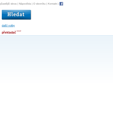
jčastější slova
|
Nápověda
|
O slovníku
|
Kontakt
|
další volby
nové!
překladač