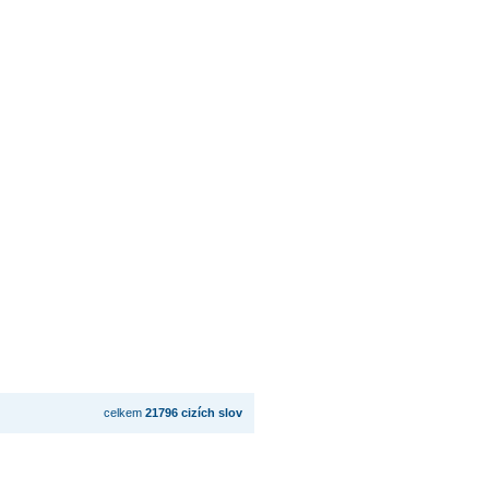
celkem
21796 cizích slov