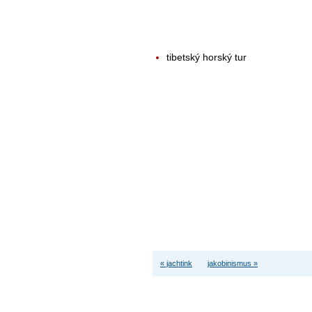
tibetský horský tur
« jachtink
jakobinismus »