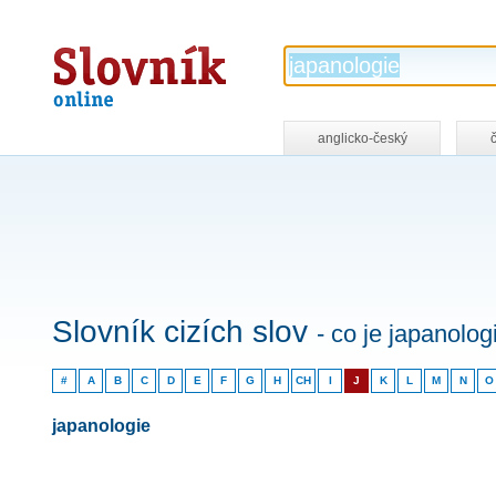
Slovník
online
anglicko-český
Slovník cizích slov
- co je japanolog
#
A
B
C
D
E
F
G
H
CH
I
J
K
L
M
N
O
japanologie