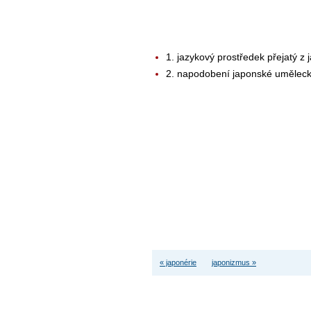
1. jazykový prostředek přejatý z
2. napodobení japonské umělec
« japonérie
japonizmus »