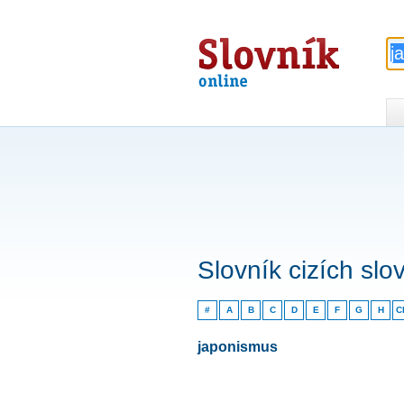
Slovník
online
Slovník cizích slo
#
A
B
C
D
E
F
G
H
C
japonismus