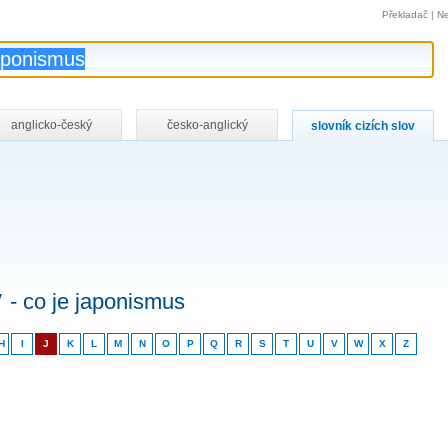
Překladač
|
Ne
anglicko-český
česko-anglický
slovník cizích slov
v
- co je japonismus
H
I
J
K
L
M
N
O
P
Q
R
S
T
U
V
W
X
Z