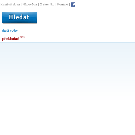
jčastější slova
|
Nápověda
|
O slovníku
|
Kontakt
|
další volby
nové!
překladač