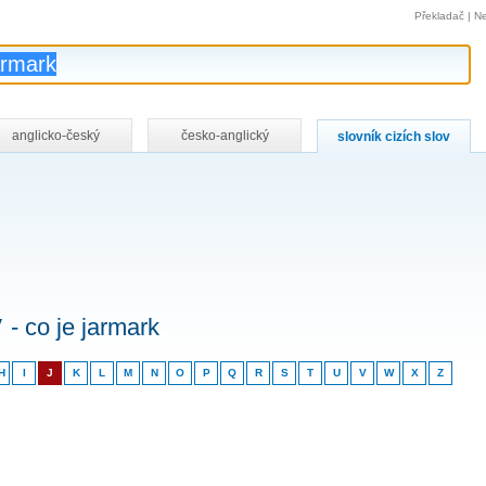
Překladač
|
Ne
anglicko-český
česko-anglický
slovník cizích slov
v
- co je jarmark
H
I
J
K
L
M
N
O
P
Q
R
S
T
U
V
W
X
Z