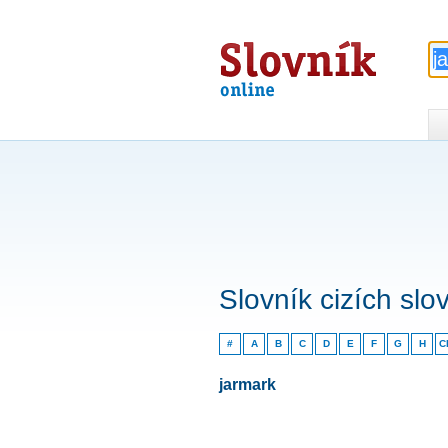
Slovník
online
Slovník cizích slo
#
A
B
C
D
E
F
G
H
C
jarmark