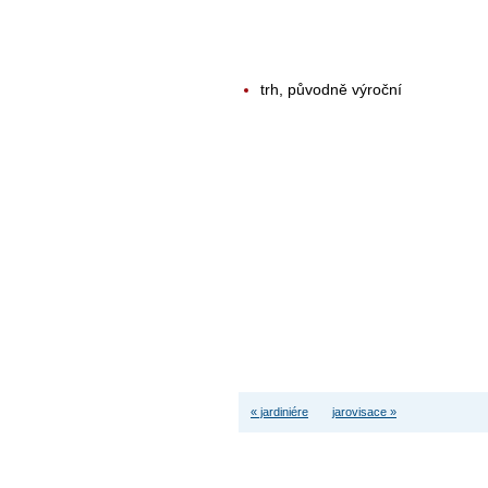
trh, původně výroční
« jardiniére
jarovisace »