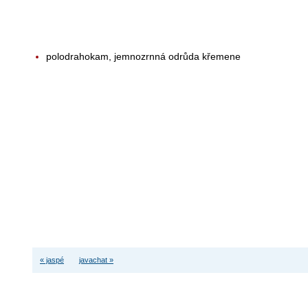
polodrahokam, jemnozrnná odrůda křemene
« jaspé
javachat »