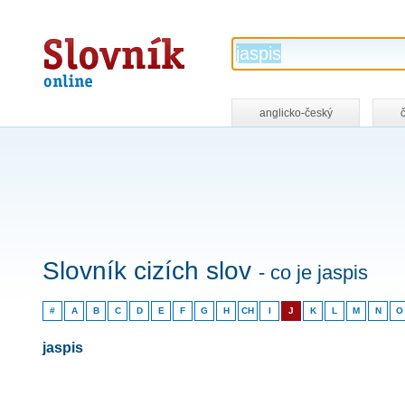
Slovník
online
anglicko-český
Slovník cizích slov
- co je jaspis
#
A
B
C
D
E
F
G
H
CH
I
J
K
L
M
N
O
jaspis