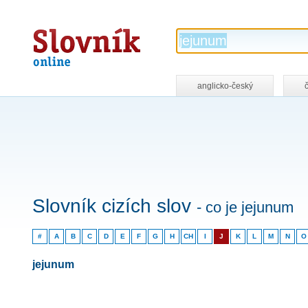
Slovník
online
anglicko-český
Slovník cizích slov
- co je jejunum
#
A
B
C
D
E
F
G
H
CH
I
J
K
L
M
N
O
jejunum