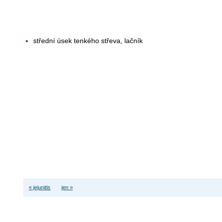
střední úsek tenkého střeva, lačník
« jejunitis
jen »