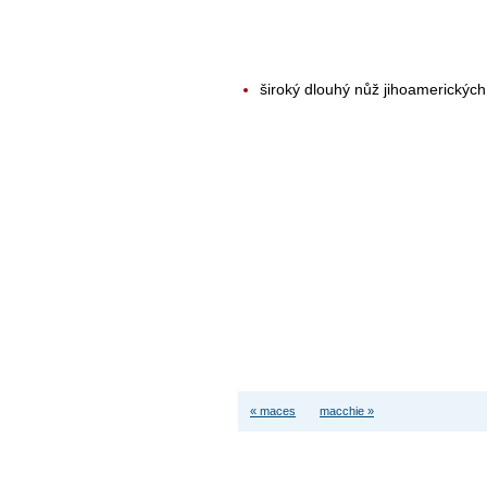
široký dlouhý nůž jihoamerickýc
« maces
macchie »