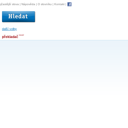
jčastější slova
|
Nápověda
|
O slovníku
|
Kontakt
|
další volby
nové!
překladač