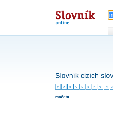
Slovník
online
Slovník cizích slo
#
A
B
C
D
E
F
G
H
C
mačeta