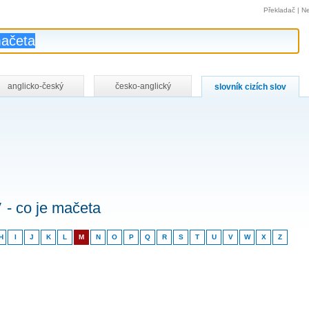
Překladač
|
Ne
anglicko-český
česko-anglický
slovník cizích slov
v
- co je mačeta
H
I
J
K
L
M
N
O
P
Q
R
S
T
U
V
W
X
Z