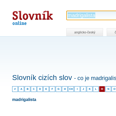
Slovník
online
anglicko-český
Slovník cizích slov
- co je madrigali
#
A
B
C
D
E
F
G
H
CH
I
J
K
L
M
N
O
madrigalista