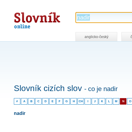
Slovník
online
anglicko-český
Slovník cizích slov
- co je nadir
#
A
B
C
D
E
F
G
H
CH
I
J
K
L
M
N
O
nadir