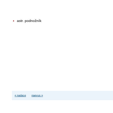
astr. podnožník
« nadace
naevus »