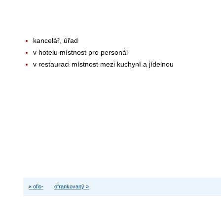
kancelář, úřad
v hotelu místnost pro personál
v restauraci místnost mezi kuchyní a jídelnou
« ofio-
ofrankovaný »