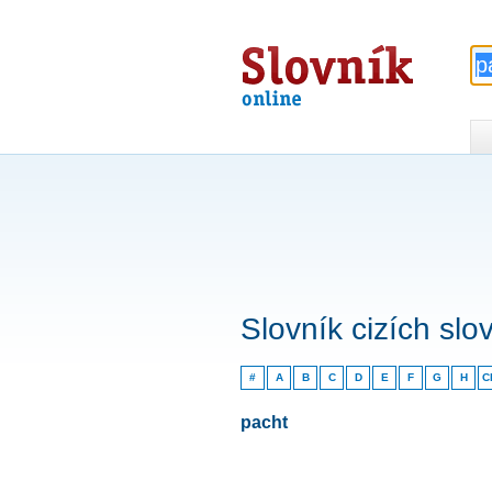
Slovník
online
Slovník cizích slo
#
A
B
C
D
E
F
G
H
C
pacht