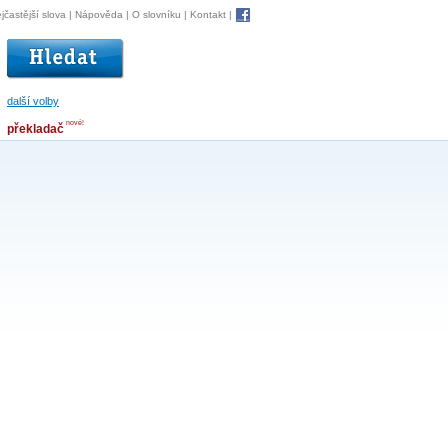
jčastější slova
|
Nápověda
|
O slovníku
|
Kontakt
|
další volby
nové!
překladač