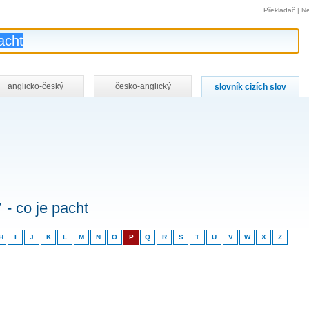
Překladač
|
Ne
anglicko-český
česko-anglický
slovník cizích slov
v
- co je pacht
H
I
J
K
L
M
N
O
P
Q
R
S
T
U
V
W
X
Z