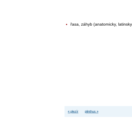
řasa, záhyb (anatomicky, latinsky
« plezír
plinthus »