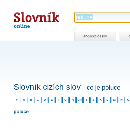
Slovník
online
anglicko-český
Slovník cizích slov
- co je poluce
#
A
B
C
D
E
F
G
H
CH
I
J
K
L
M
N
O
poluce