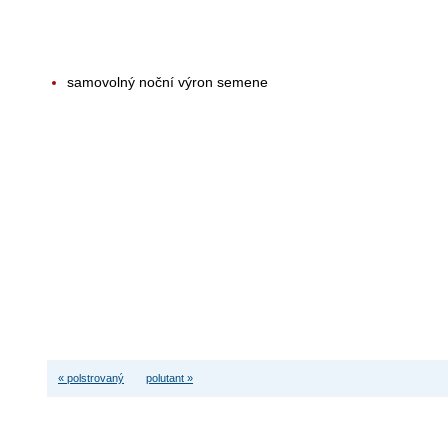
samovolný noční výron semene
« polstrovaný
polutant »