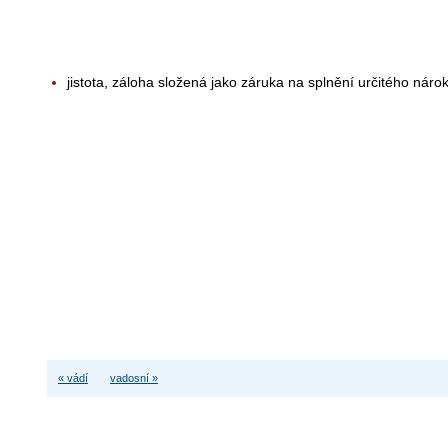
jistota, záloha složená jako záruka na splnění určitého náro
« vádí
vadosní »