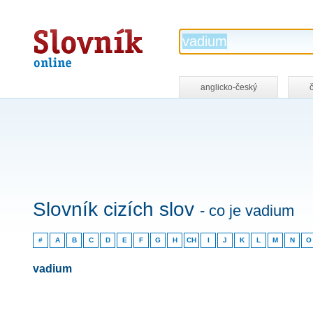
Slovník
online
anglicko-český
Slovník cizích slov
- co je vadium
#
A
B
C
D
E
F
G
H
CH
I
J
K
L
M
N
O
vadium